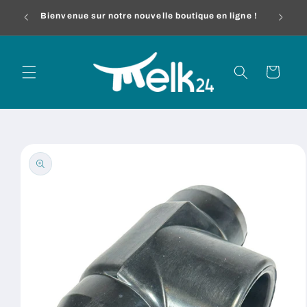
et
melk24
passer
Bienvenue sur notre nouvelle boutique en ligne !
au
contenu
Panier
Passer aux
informations
produits