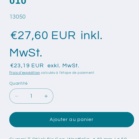
010
SKU:
13050
€27,60 EUR
inkl.
MwSt.
€23,19 EUR
exkl. MwSt.
Frais d'expédition
calculés à l'étape de paiement.
Quantité
Quantité
Réduire
Augmenter
la
la
quantité
quantité
de
de
Ajouter au panier
Gummi
Gummi
T-
T-