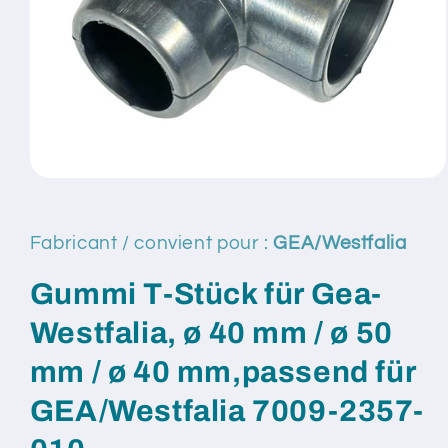
Ouvrir
le
média
1
Fabricant / convient pour :
GEA/Westfalia
dans
une
fenêtre
Gummi T-Stück für Gea-
modale
Westfalia, ø 40 mm / ø 50
mm / ø 40 mm,passend für
GEA/Westfalia 7009-2357-