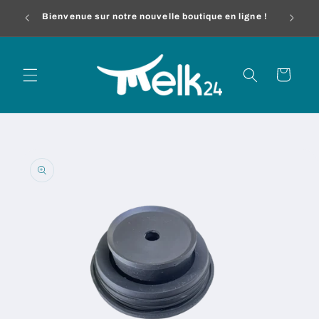
et
melk24
passer
Bienvenue sur notre nouvelle boutique en ligne !
au
contenu
Panier
Passer aux
informations
produits