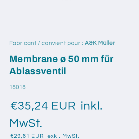
Ouvrir
le
média
1
Fabricant / convient pour :
A&K Müller
dans
une
fenêtre
Membrane ø 50 mm für
modale
Ablassventil
SKU:
18018
€35,24 EUR
inkl.
MwSt.
€29,61 EUR
exkl. MwSt.