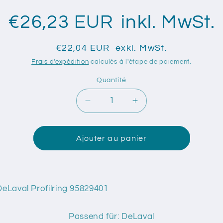
€26,23 EUR
inkl. MwSt.
€22,04 EUR
exkl. MwSt.
Frais d'expédition
calculés à l'étape de paiement.
Quantité
Quantité
Réduire
Augmenter
la
la
quantité
quantité
de
de
Ajouter au panier
Original
Original
DeLaval
DeLaval
Profilring
Profilring
95829401
95829401
DeLaval Profilring 95829401
Passend für: DeLaval