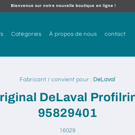
Bienvenue sur notre nouvelle boutique en ligne !
ts
Catégories
À propos de nous
contact
 aux
Fabricant / convient pour :
DeLaval
tions
s
riginal DeLaval Profilri
95829401
SKU:
16029