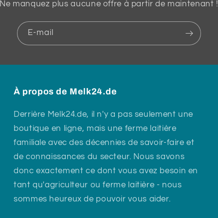
Ne manquez plus aucune offre à partir de maintenant 
E-mail
À propos de Melk24.de
Derrière Melk24.de, il n'y a pas seulement une
boutique en ligne, mais une ferme laitière
familiale avec des décennies de savoir-faire et
de connaissances du secteur. Nous savons
donc exactement ce dont vous avez besoin en
tant qu'agriculteur ou ferme laitière - nous
sommes heureux de pouvoir vous aider.