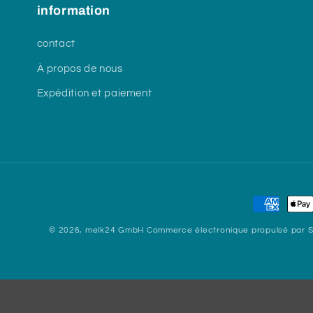
information
contact
À propos de nous
Expédition et paiement
Moyens
de
© 2026,
melk24 GmbH
Commerce électronique propulsé par S
paiement