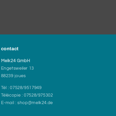
!
contact
Melk24 GmbH
Engetsweiler 13
88239 joues
Tél : 07528/9517949
Télécopie : 07528/975302
E-mail : shop@melk24.de