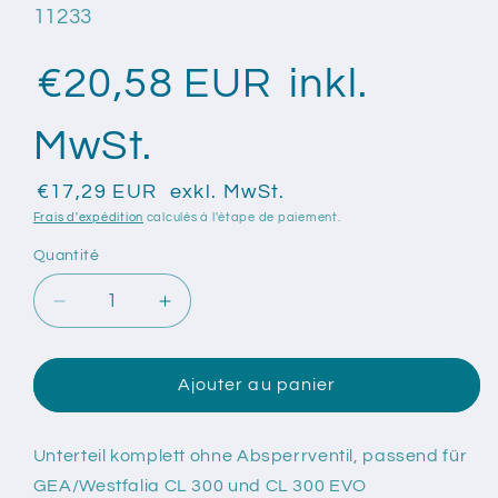
SKU:
11233
€20,58 EUR
inkl.
MwSt.
€17,29 EUR
exkl. MwSt.
Frais d'expédition
calculés à l'étape de paiement.
Quantité
Quantité
Réduire
Augmenter
la
la
quantité
quantité
de
de
Ajouter au panier
Unterteil
Unterteil
komplett
komplett
ohne
ohne
Unterteil komplett ohne Absperrventil, passend für
Absperrventil,
Absperrventil,
GEA/Westfalia CL 300 und CL 300 EVO