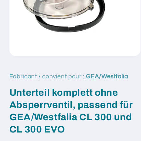
Ouvrir
le
média
1
Fabricant / convient pour :
GEA/Westfalia
dans
une
fenêtre
Unterteil komplett ohne
modale
Absperrventil, passend für
GEA/Westfalia CL 300 und
CL 300 EVO