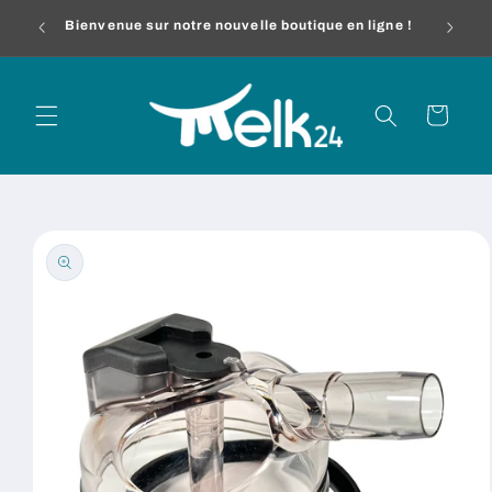
et
melk24
passer
Bienvenue sur notre nouvelle boutique en ligne !
au
contenu
Panier
Passer aux
informations
produits