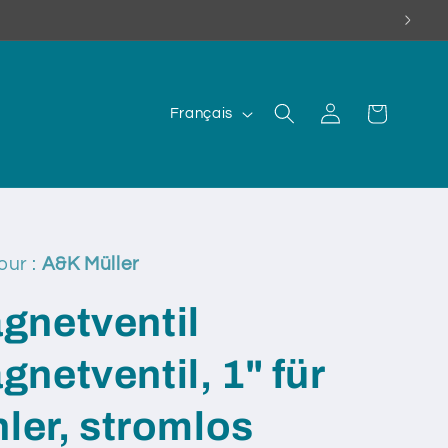
L
Connexion
Panier
Français
a
n
g
u
e
our :
A&K Müller
netventil
netventil, 1" für
ler, stromlos