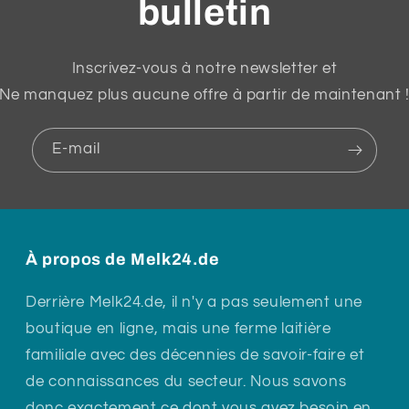
bulletin
Inscrivez-vous à notre newsletter et
Ne manquez plus aucune offre à partir de maintenant 
E-mail
À propos de Melk24.de
Derrière Melk24.de, il n'y a pas seulement une
boutique en ligne, mais une ferme laitière
familiale avec des décennies de savoir-faire et
de connaissances du secteur. Nous savons
donc exactement ce dont vous avez besoin en