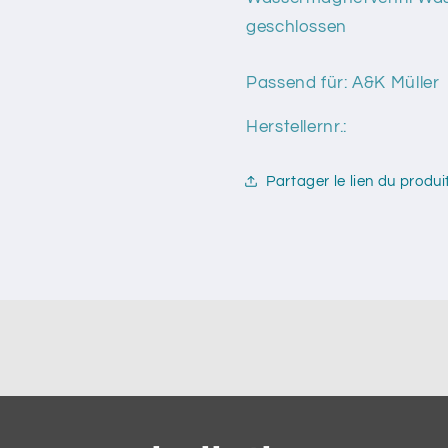
für
für
geschlossen
Plattenkühler,
Plattenküh
stromlos
stromlos
Passend für: A&K Müller
geschlossen
geschlos
Herstellernr.:
Partager le lien du produi