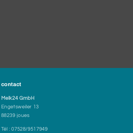
!
contact
Melk24 GmbH
Engetsweiler 13
88239 joues
Tél : 07528/9517949