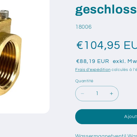
geschlos
SKU:
18006
€104,95 
€88,19 EUR
exkl. Mw
Frais d'expédition
calculés à l'
Quantité
Quantité
Réduire
Augmente
la
la
quantité
quantité
de
de
Ajout
Wassermagnetventil
Wasserma
Wassermagnetventil
Wasserma
1&quot;
1&quot;
Wassermagnetventil Wass