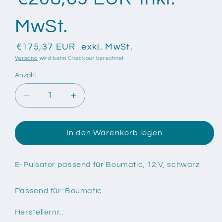
MwSt.
€175,37 EUR
exkl. MwSt.
Versand
wird beim Checkout berechnet
Anzahl
Anzahl
Verringere
Erhöhe
die
die
Menge
Menge
für
für
In den Warenkorb legen
E-
E-
Pulsator
Pulsator
passend
passend
E-Pulsator passend für Boumatic, 12 V, schwarz
für
für
Boumatic,
Boumatic,
Passend für: Boumatic
12
12
V,
V,
Herstellernr.:
schwarz
schwarz