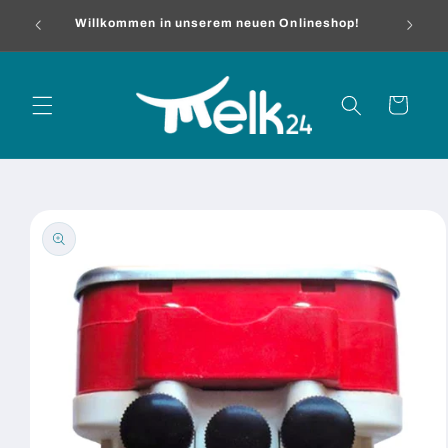
Direkt
me
zum
Willkommen in unserem neuen Onlineshop!
Inhalt
Warenkorb
oduktinformationen
ringen