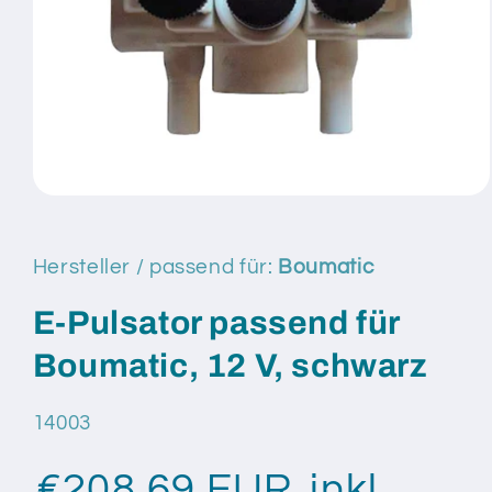
Medien
1
in
Modal
Hersteller / passend für:
Boumatic
öffnen
E-Pulsator passend für
Boumatic, 12 V, schwarz
SKU:
14003
€208,69 EUR
inkl.