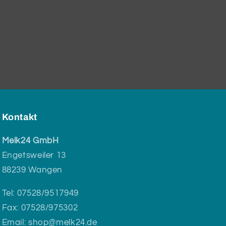
Kontakt
Melk24 GmbH
Engetsweiler 13
88239 Wangen
Tel: 07528/9517949
Fax: 07528/975302
Email: shop@melk24.de