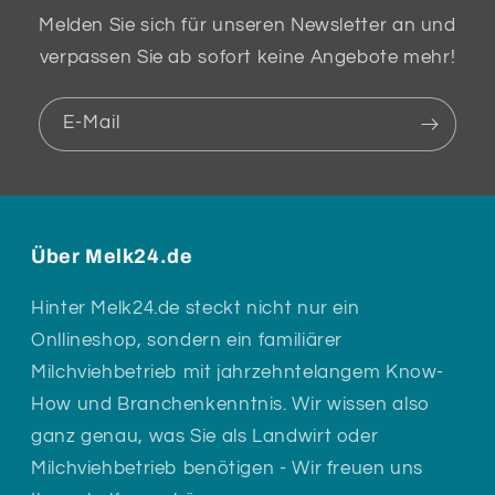
Melden Sie sich für unseren Newsletter an und
verpassen Sie ab sofort keine Angebote mehr!
E-Mail
Über Melk24.de
Hinter Melk24.de steckt nicht nur ein
Onllineshop, sondern ein familiärer
Milchviehbetrieb mit jahrzehntelangem Know-
How und Branchenkenntnis. Wir wissen also
ganz genau, was Sie als Landwirt oder
Milchviehbetrieb benötigen - Wir freuen uns