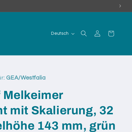
S
Einloggen
Warenkorb
Deutsch
p
r
a
c
h
ür:
GEA/Westfalia
e
f Melkeimer
t mit Skalierung, 32
gelhöhe 143 mm, grün