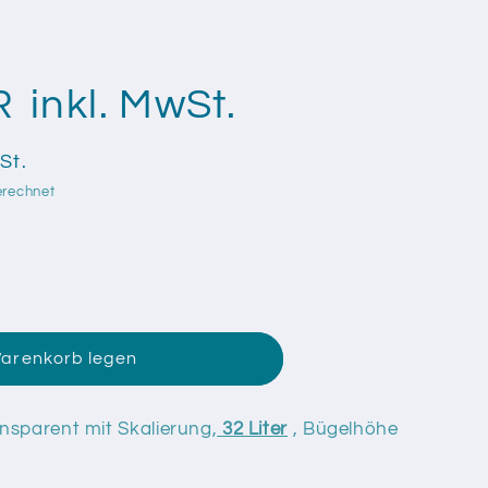
R
inkl. MwSt.
St.
erechnet
Warenkorb legen
f
r
nt
nsparent mit Skalierung,
32 Liter
, Bügelhöhe
g,