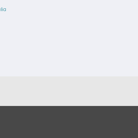
lia
e