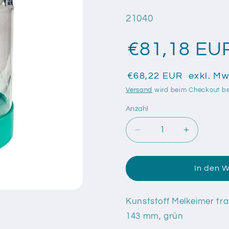
SKU:
21040
€81,18 EU
€68,22 EUR
exkl. Mw
Versand
wird beim Checkout b
Anzahl
Anzahl
Verringere
Erhöhe
die
die
Menge
Menge
für
für
In den 
Kunststoff
Kunststof
Melkeimer
Melkeime
transparent
transpare
Kunststoff Melkeimer tra
mit
mit
143 mm, grün
Skalierung,
Skalierun