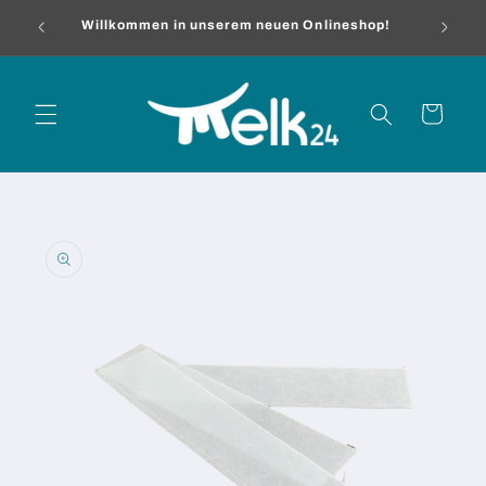
Direkt
me
zum
Willkommen in unserem neuen Onlineshop!
Inhalt
Warenkorb
oduktinformationen
ringen