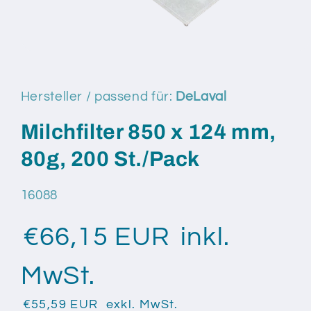
Medien
1
in
Modal
Hersteller / passend für:
DeLaval
öffnen
Milchfilter 850 x 124 mm,
80g, 200 St./Pack
SKU:
16088
€66,15 EUR
inkl.
MwSt.
€55,59 EUR
exkl. MwSt.