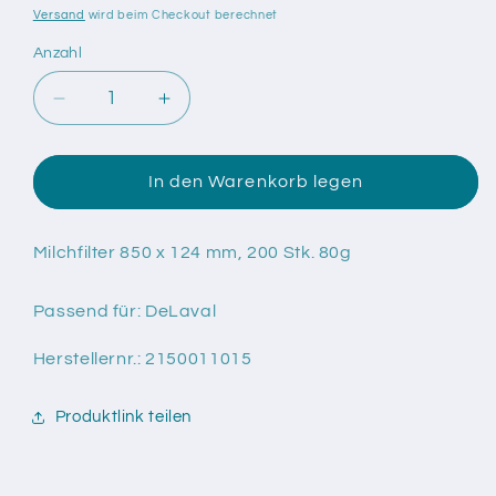
Versand
wird beim Checkout berechnet
Anzahl
Anzahl
Verringere
Erhöhe
die
die
Menge
Menge
für
für
In den Warenkorb legen
Milchfilter
Milchfilter
850
850
x
x
Milchfilter 850 x 124 mm, 200 Stk. 80g
124
124
mm,
mm,
Passend für: DeLaval
80g,
80g,
200
200
Herstellernr.: 2150011015
St./Pack
St./Pack
Produktlink teilen