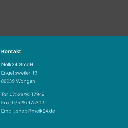
Kontakt
Melk24 GmbH
Engetsweiler 13
88239 Wangen
Tel: 07528/9517949
Fax: 07528/975302
Email: shop@melk24.de