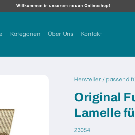
Willkommen in unserem neuen Onlineshop!
e
Kategorien
Über Uns
Kontakt
Hersteller / passend f
Original 
Lamelle fü
SKU:
23054