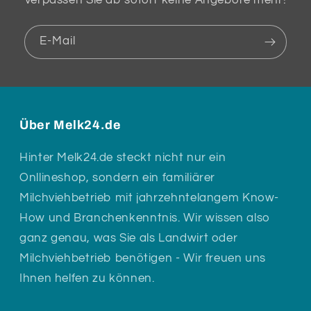
E-Mail
Über Melk24.de
Hinter Melk24.de steckt nicht nur ein
Onllineshop, sondern ein familiärer
Milchviehbetrieb mit jahrzehntelangem Know-
How und Branchenkenntnis. Wir wissen also
ganz genau, was Sie als Landwirt oder
Milchviehbetrieb benötigen - Wir freuen uns
Ihnen helfen zu können.