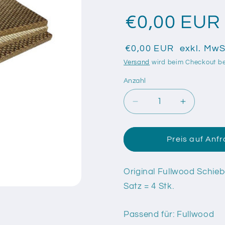
€0,00 EUR
€0,00 EUR
exkl. MwS
Versand
wird beim Checkout b
Anzahl
Anzahl
Verringere
Erhöhe
die
die
Menge
Menge
für
für
Preis auf Anf
Original
Original
Fullwood
Fullwood
Schieber
Schieber
Original Fullwood Schieb
Lamelle
Lamelle
Satz = 4 Stk.
für
für
FR
FR
Passend für: Fullwood
4
4