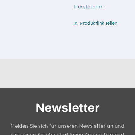
(41-
(41-
Herstellernr.:
112)
112)
Produktlink teilen
Newsletter
Melden Sie sich für unseren Newsletter an und
verpassen Sie ab sofort keine Angebote mehr!