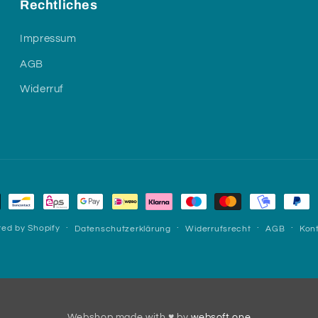
Rechtliches
Impressum
AGB
Widerruf
methoden
ed by Shopify
Datenschutzerklärung
Widerrufsrecht
AGB
Kon
Webshop made with ♥ by
websoft.one