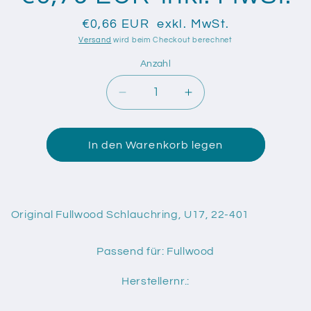
€0,66 EUR
exkl. MwSt.
Versand
wird beim Checkout berechnet
Anzahl
Anzahl
Verringere
Erhöhe
die
die
Menge
Menge
für
für
In den Warenkorb legen
Original
Original
Fullwood
Fullwood
Schlauchring,
Schlauchring,
U17,
U17,
Original Fullwood Schlauchring, U17, 22-401
22-
22-
401
401
Passend für: Fullwood
Herstellernr.: