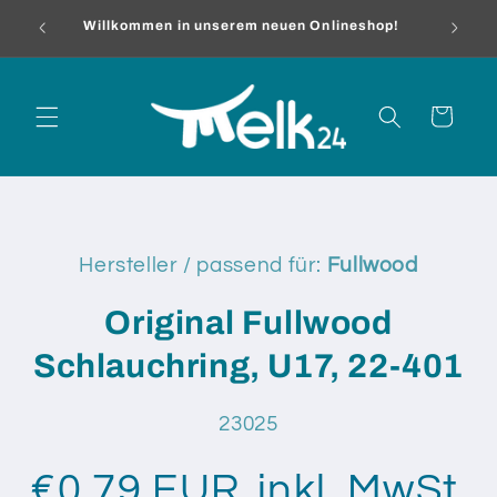
Direkt
me
zum
Willkommen in unserem neuen Onlineshop!
Inhalt
Warenkorb
oduktinformationen
Hersteller / passend für:
Fullwood
ringen
Original Fullwood
Schlauchring, U17, 22-401
SKU:
23025
€0,79 EUR
inkl. MwSt.