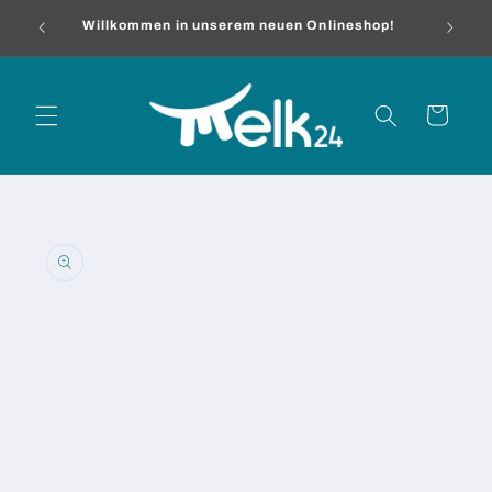
Direkt
me
zum
Willkommen in unserem neuen Onlineshop!
Inhalt
Warenkorb
oduktinformationen
ringen