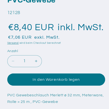
PVC-Gewebe
SKU:
12128
€8,40 EUR
inkl. MwSt.
€7,06 EUR
exkl. MwSt.
Versand
wird beim Checkout berechnet
Anzahl
Anzahl
Verringere
Erhöhe
die
die
Menge
Menge
für
für
In den Warenkorb legen
PVC
PVC
Gewebeschlauch
Gewebeschlauch
Merlett
Merlett
PVC Gewebeschlauch Merlett ø 32 mm, Meterware,
ø
ø
Rolle = 25 m , PVC-Gewebe
32
32