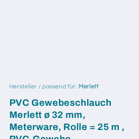
Medien
1
in
Modal
Hersteller / passend für:
Merlett
öffnen
PVC Gewebeschlauch
Merlett ø 32 mm,
Meterware, Rolle = 25 m ,