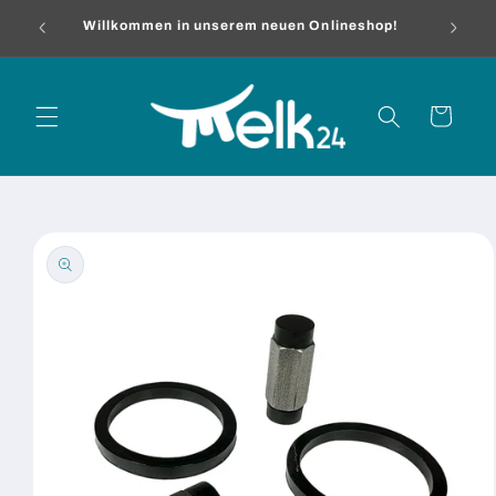
Direkt
me
zum
Willkommen in unserem neuen Onlineshop!
Inhalt
Warenkorb
oduktinformationen
ringen