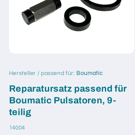
Medien
1
in
Modal
Hersteller / passend für:
Boumatic
öffnen
Reparatursatz passend für
Boumatic Pulsatoren, 9-
teilig
SKU:
14004