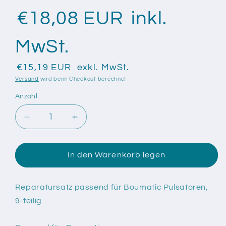
€18,08 EUR
inkl.
MwSt.
€15,19 EUR
exkl. MwSt.
Versand
wird beim Checkout berechnet
Anzahl
Anzahl
Verringere
Erhöhe
die
die
Menge
Menge
für
für
In den Warenkorb legen
Reparatursatz
Reparatursatz
passend
passend
für
für
Reparatursatz passend für Boumatic Pulsatoren,
Boumatic
Boumatic
9-teilig
Pulsatoren,
Pulsatoren,
9-
9-