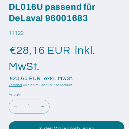
DL016U passend für
DeLaval 96001683
SKU:
11122
€28,16 EUR
inkl.
MwSt.
€23,66 EUR
exkl. MwSt.
Versand
wird beim Checkout berechnet
Anzahl
Anzahl
Verringere
Erhöhe
die
die
Menge
Menge
für
für
In den Warenkorb legen