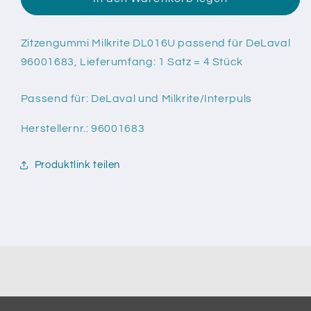
Zitzengummi
Zitzengummi
Milkrite
Milkrite
DL016U
DL016U
Zitzengummi Milkrite DL016U passend für DeLaval
passend
passend
96001683, Lieferumfang: 1 Satz = 4 Stück
für
für
DeLaval
DeLaval
Passend für: DeLaval und Milkrite/Interpuls
96001683
96001683
Herstellernr.: 96001683
Produktlink teilen