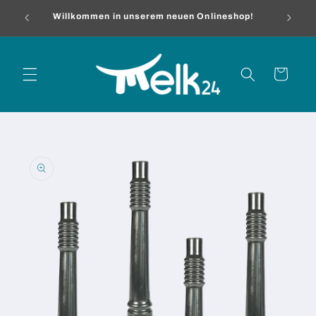
Direkt
zum
Willkommen in unserem neuen Onlineshop!
Inhalt
Warenkorb
oduktinformationen
ringen