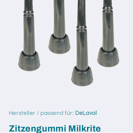
Medien
1
in
Modal
Hersteller / passend für:
DeLaval
öffnen
Zitzengummi Milkrite